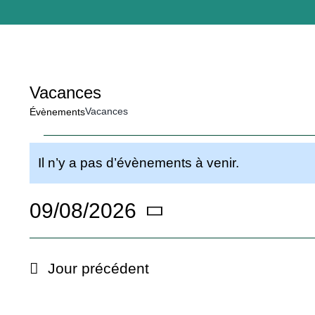
Vacances
Vacances
Évènements
Évènements
Il n’y a pas d’évènements à venir.
Notice
for
09/08/2026
Sélectionnez
9
une
Jour précédent
date.
août