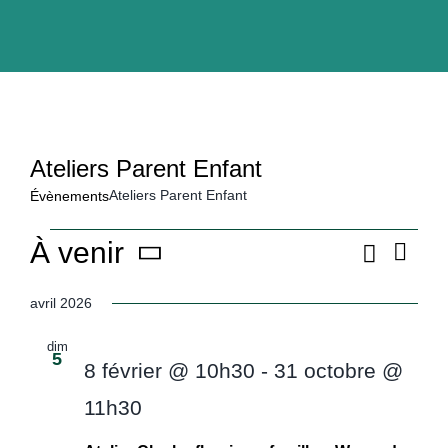
Ateliers Parent Enfant
Ateliers Parent Enfant
Évènements
Évènements
À venir
Recher
Navig
Rec
Liste
de
Sélectionnez
vues
avril 2026
Évèn
une
et
date.
dim
5
8 février @ 10h30
-
31 octobre @
nav
11h30