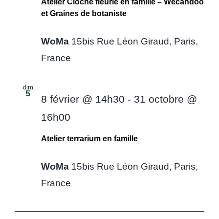
Atelier Cloche fleurie en famille – Wecandoo
de
et Graines de botaniste
vue
WoMa
15bis Rue Léon Giraud, Paris,
France
Évè
dim
5
8 février @ 14h30
-
31 octobre @
16h00
Atelier terrarium en famille
WoMa
15bis Rue Léon Giraud, Paris,
France